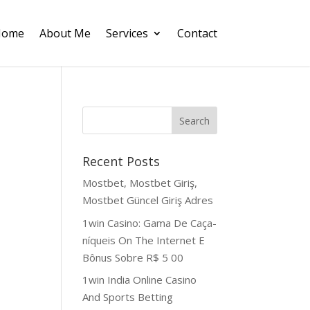
Home
About Me
Services
Contact
Recent Posts
Mostbet, Mostbet Giriş,
Mostbet Güncel Giriş Adres
1win Casino: Gama De Caça-
níqueis On The Internet E
Bônus Sobre R$ 5 00
1win India Online Casino
And Sports Betting