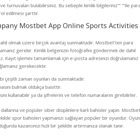
ve turnuvaları bulabilirsiniz. Bu sebeple kimlik bilgileriniz”” ““ile par
l edilmesi şarttır.
ompany Mostbet App Online Sports Activities
ahil olmak üzere birçok avantaj sunmaktadır. Mostbet’ten para
lamanız gerekir. Kimlik belgenizin fotoğrafını göndermek de dahil
niz. Kayıt işlemini tamamlamak için e-posta adresinizi doğrulamanız
 sağlamanız gerekecektir.
ibi çeşitli zaman oyunları da sunmaktadır.
nasını bulmak oldukça basittir.
ni kullanabilir ya da şifrelerini ve telefon numaralarını girebilirler.
allarına ve popüler siber disiplinlere karlı bahisler yapın. Mostbet
şekilde spor bahisleri yapmanızı sağlayan popüler bir oyundur. Oyun
duğunda kazancınızı hızlı bir şekilde artırmanıza olanak tanır.