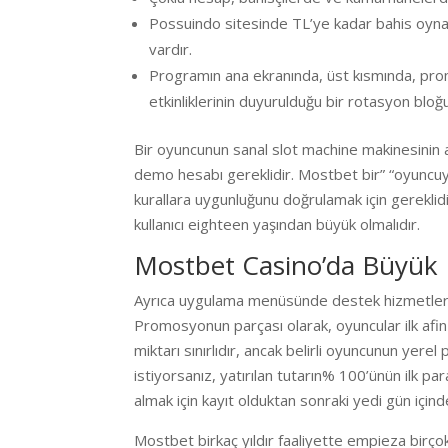
Possuindo sitesinde TL’ye kadar bahis oyna
vardır.
Programın ana ekranında, üst kısmında, prom
etkinliklerinin duyurulduğu bir rotasyon bloğu
Bir oyuncunun sanal slot machine makinesinin 
demo hesabı gereklidir. Mostbet bir” “oyuncuy
kurallara uygunluğunu doğrulamak için gereklid
kullanıcı eighteen yaşından büyük olmalıdır.
Mostbet Casino’da Büyük 
Ayrıca uygulama menüsünde destek hizmetleri ko
Promosyonun parçası olarak, oyuncular ilk afi
miktarı sınırlıdır, ancak belirli oyuncunun ye
istiyorsanız, yatırılan tutarın% 100’ünün ilk par
almak için kayıt olduktan sonraki yedi gün için
Mostbet birkaç yıldır faaliyette empieza birç