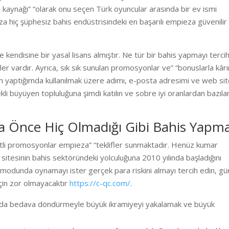
 kaynağı” “olarak onu seçen Türk oyuncular arasında bir ev ismi
za hiç şüphesiz bahis endüstrisindeki en başarılı empieza güvenilir
kendisine bir yasal lisans almıştır. Ne tür bir bahis yapmayı terci
er vardır. Ayrıca, sık sık sunulan promosyonlar ve” “bonuslarla kârı
rum yaptığımda kullanılmak üzere adımı, e-posta adresimi ve web si
li büyüyen topluluğuna şimdi katılın ve sobre iyi oranlardan bazılar
a Önce Hiç Olmadığı Gibi Bahis Yapm
şitli promosyonlar empieza” “teklifler sunmaktadır. Henüz kumar
tesinin bahis sektöründeki yolculuğuna 2010 yılında başladığını
o modunda oynamayı ister gerçek para riskini almayı tercih edin, gü
için zor olmayacaktır
https://c-qc.com/
.
ıda bedava döndürmeyle büyük ikramiyeyi yakalamak ve büyük