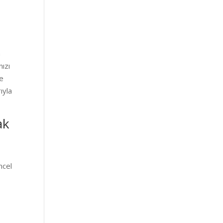
h
nızı
te
ıyla
ak
ncel