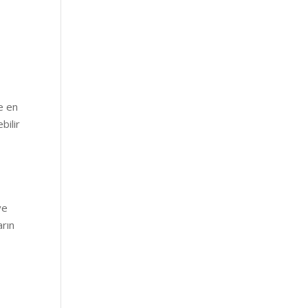
ne en
bilir
ve
arın