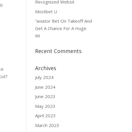
Recognized Websit
90
Mostbet U
“aviator Bet On Takeoff And
Get A Chance For A Huge
Wi
Recent Comments
Archives
te
cut?
July 2024
June 2024
June 2023
May 2023
April 2023
March 2023