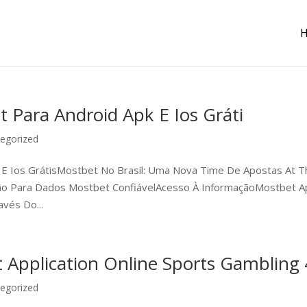
 Para Android Apk E Ios Gráti
egorized
 E Ios GrátisMostbet No Brasil: Uma Nova Time De Apostas At T
eção Para Dados Mostbet ConfiávelAcesso À InformaçãoMostbet 
vés Do...
Application Online Sports Gambling
egorized