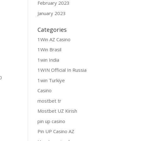
February 2023
January 2023
Categories
1Win AZ Casino
1Win Brasil
1win India
1WIN Official In Russia
0
1win Turkiye
s
Casino
mostbet tr
Mostbet UZ Kirish
pin up casino
Pin UP Casino AZ