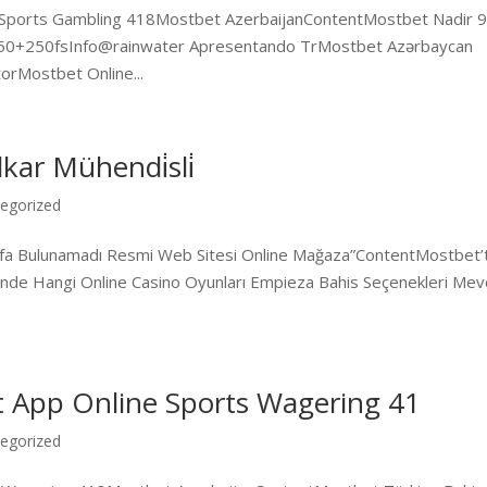
e Sports Gambling 418Mostbet AzerbaijanContentMostbet Nadir 
50+250fsInfo@rainwater Apresentando TrMostbet Azərbaycan
torMostbet Online...
ar Mühendi̇sli̇
egorized
ayfa Bulunamadı Resmi Web Sitesi Online Mağaza”ContentMostbet’
sinde Hangi Online Casino Oyunları Empieza Bahis Seçenekleri Mev
 App Online Sports Wagering 41
egorized