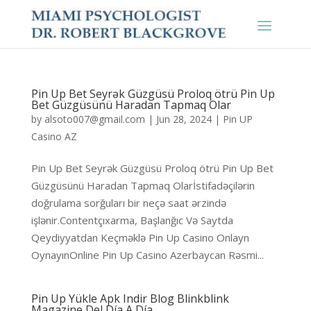
Pin Up Bet Seyrək Güzgüsü Proloq ötrü Pin Up
Bet Güzgüsünü Haradan Tapmaq Olar
by
alsoto007@gmail.com
|
Jun 28, 2024
|
Pin UP
Casino AZ
Pin Up Bet Seyrək Güzgüsü Proloq ötrü Pin Up Bet
Güzgüsünü Haradan Tapmaq Olarİstifadəçilərin
doğrulama sorğuları bir neçə saat ərzində
işlənir.Contentçıxarma, Başlanğıc Və Saytda
Qeydiyyatdan Keçməklə Pin Up Casino Onlayn
OynayınOnline Pin Up Casino Azerbaycan Rəsmi...
Pin Up Yükle Apk Indir Blog Blinkblink
Magazine Del Día A Día