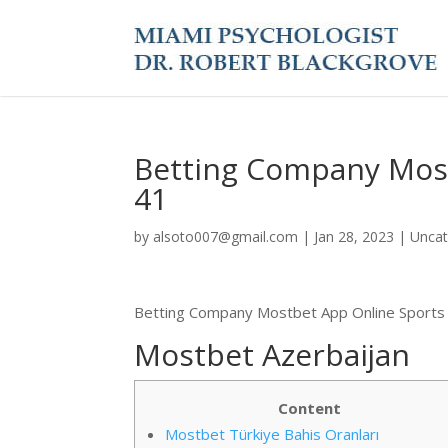
Betting Company Mos
41
by
alsoto007@gmail.com
|
Jan 28, 2023
|
Uncat
Betting Company Mostbet App Online Sports
Mostbet Azerbaijan
Content
Mostbet Türkiye Bahis Oranları