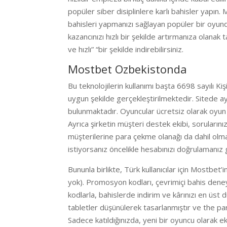
popüler siber disiplinlere karlı bahisler yapın.
bahisleri yapmanızı sağlayan popüler bir oyund
kazancınızı hızlı bir şekilde artırmanıza olana
ve hızlı” “bir şekilde indirebilirsiniz.
Mostbet Ozbekistonda
Bu teknolojilerin kullanımı başta 6698 sayılı 
uygun şekilde gerçekleştirilmektedir. Sitede ay
bulunmaktadır. Oyuncular ücretsiz olarak oyun o
Ayrıca şirketin müşteri destek ekibi, soruların
müşterilerine para çekme olanağı da dahil ol
istiyorsanız öncelikle hesabınızı doğrulamanız 
Bununla birlikte, Türk kullanıcılar için Mostbet’
yok). Promosyon kodları, çevrimiçi bahis den
kodlarla, bahislerde indirim ve kârınızı en üst 
tabletler düşünülerek tasarlanmıştır ve the par
Sadece katıldığınızda, yeni bir oyuncu olarak 