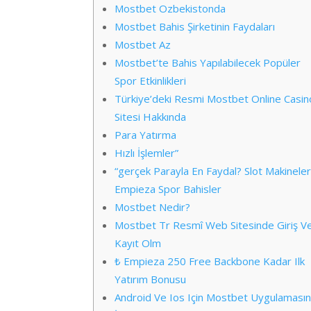
Mostbet Ozbekistonda
Mostbet Bahis Şirketinin Faydaları
Mostbet Az
Mostbet’te Bahis Yapılabilecek Popüler
Spor Etkinlikleri
Türkiye’deki Resmi Mostbet Online Casin
Sitesi Hakkında
Para Yatırma
Hızlı İşlemler”
“gerçek Parayla En Faydal? Slot Makineler
Empieza Spor Bahisler
Mostbet Nedir?
Mostbet Tr Resmî Web Sitesinde Giriş V
Kayıt Olm
₺ Empieza 250 Free Backbone Kadar Ilk
Yatırım Bonusu
Android Ve Ios Için Mostbet Uygulamasın