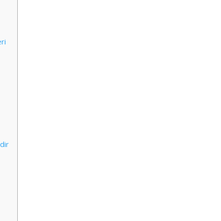
ri
dir