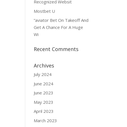
Recognized Websit
Mostbet U
“aviator Bet On Takeoff And
Get A Chance For A Huge
Wi
Recent Comments
Archives
July 2024
June 2024
June 2023
May 2023
April 2023
March 2023