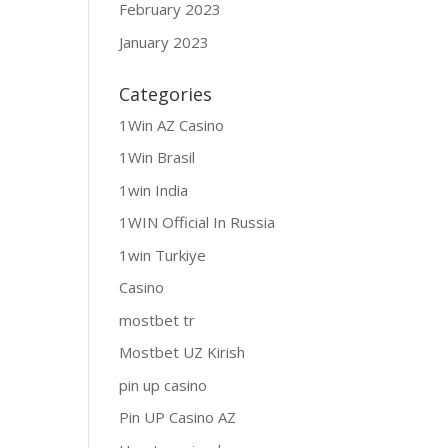
February 2023
January 2023
Categories
1Win AZ Casino
1Win Brasil
1win India
1WIN Official In Russia
1win Turkiye
Casino
mostbet tr
Mostbet UZ Kirish
pin up casino
Pin UP Casino AZ