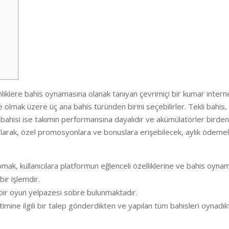
liklere bahis oynamasına olanak tanıyan çevrimiçi bir kumar intern
e olmak üzere üç ana bahis türünden birini seçebilirler. Tekli bahis,
ap bahisi ise takımın performansına dayalıdır ve akümülatörler birde
ak olarak, özel promosyonlara ve bonuslara erişebilecek, aylık ödeme
ak, kullanıcılara platformun eğlenceli özelliklerine ve bahis oyna
bir işlemdir.
ş bir oyun yelpazesi sobre bulunmaktadır.
timine ilgili bir talep gönderdikten ve yapılan tüm bahisleri oynadı