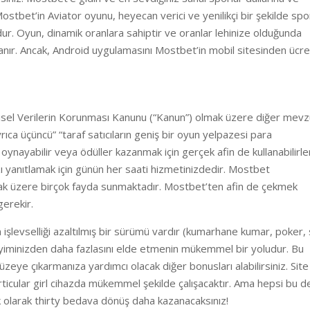
 Mostbet’in Aviator oyunu, heyecan verici ve yenilikçi bir şekilde spo
ur. Oyun, dinamik oranlara sahiptir ve oranlar lehinize olduğunda
k tanır. Ancak, Android uygulamasını Mostbet’in mobil sitesinden ücre
Kişisel Verilerin Korunması Kanunu (“Kanun”) olmak üzere diğer mev
rıca üçüncü” “taraf satıcıların geniş bir oyun yelpazesi para
ynayabilir veya ödüller kazanmak için gerçek afin de kullanabilirle
ızı yanıtlamak için günün her saati hizmetinizdedir. Mostbet
mak üzere birçok fayda sunmaktadır. Mostbet’ten afin de çekmek
gerekir.
in işlevselliği azaltılmış bir sürümü vardır (kumarhane kumar, poker, 
eyiminizden daha fazlasını elde etmenin mükemmel bir yoludur. Bu
düzeye çıkarmanıza yardımcı olacak diğer bonusları alabilirsiniz. Site
ticular girl cihazda mükemmel şekilde çalışacaktır. Ama hepsi bu de
ek olarak thirty bedava dönüş daha kazanacaksınız!