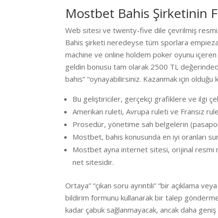
Mostbet Bahis Şirketinin F
Web sitesi ve twenty-five dile çevrilmiş resmi
Bahis şirketi neredeyse tüm sporlara empieza s
machine ve online holdem poker oyunu içeren b
geldin bonusu tam olarak 2500 TL değerindedir.
bahis” “oynayabilirsiniz. Kazanmak için olduğu 
Bu geliştiriciler, gerçekçi grafiklere ve ilgi ç
Amerikan ruleti, Avrupa ruleti ve Fransız rule
Prosedür, yönetime sah belgelerin (pasaport, 
Mostbet, bahis konusunda en iyi oranları suna
Mostbet ayna internet sitesi, orijinal resmi n
net sitesidir.
Ortaya” “çıkan soru ayrıntılı” “bir açıklama ve
bildirim formunu kullanarak bir talep gönderme
kadar çabuk sağlanmayacak, ancak daha geniş e