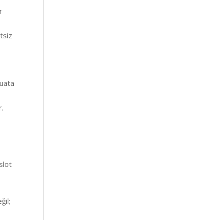
r
tsiz
zuata
r.
slot
ğil;