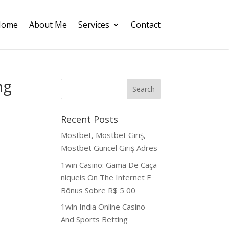
Home
About Me
Services
Contact
ng
Recent Posts
Mostbet, Mostbet Giriş,
Mostbet Güncel Giriş Adres
1win Casino: Gama De Caça-
níqueis On The Internet E
Bônus Sobre R$ 5 00
1win India Online Casino
And Sports Betting