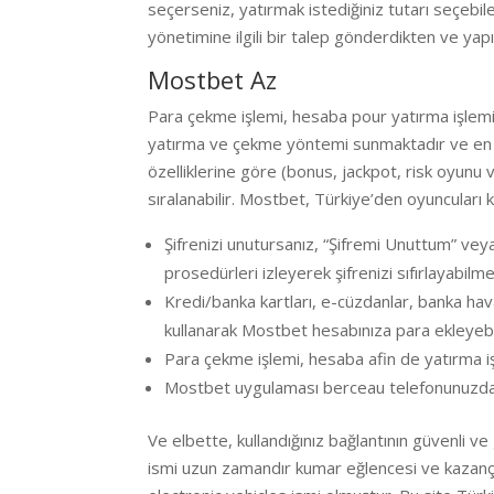
seçerseniz, yatırmak istediğiniz tutarı seçebile
yönetimine ilgili bir talep gönderdikten ve yapı
Mostbet Az
Para çekme işlemi, hesaba pour yatırma işlemi s
yatırma ve çekme yöntemi sunmaktadır ve en po
özelliklerine göre (bonus, jackpot, risk oyunu vb
sıralanabilir. Mostbet, Türkiye’den oyuncuları
Şifrenizi unutursanız, “Şifremi Unuttum” veya
prosedürleri izleyerek şifrenizi sıfırlayabilm
Kredi/banka kartları, e-cüzdanlar, banka hav
kullanarak Mostbet hesabınıza para ekleyebil
Para çekme işlemi, hesaba afin de yatırma işl
Mostbet uygulaması berceau telefonunuzdan 
Ve elbette, kullandığınız bağlantının güvenli
ismi uzun zamandır kumar eğlencesi ve kazançl