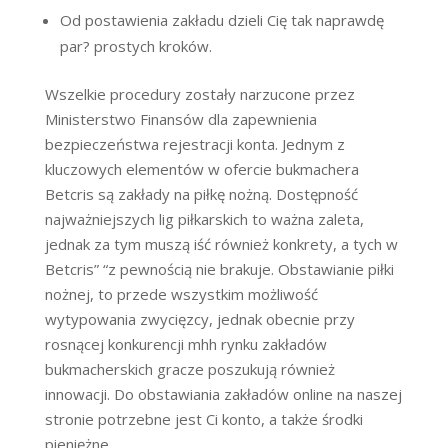
Od postawienia zakładu dzieli Cię tak naprawdę
par? prostych kroków.
Wszelkie procedury zostały narzucone przez
Ministerstwo Finansów dla zapewnienia
bezpieczeństwa rejestracji konta. Jednym z
kluczowych elementów w ofercie bukmachera
Betcris są zakłady na piłkę nożną. Dostępność
najważniejszych lig piłkarskich to ważna zaleta,
jednak za tym muszą iść również konkrety, a tych w
Betcris” “z pewnością nie brakuje. Obstawianie piłki
nożnej, to przede wszystkim możliwość
wytypowania zwycięzcy, jednak obecnie przy
rosnącej konkurencji mhh rynku zakładów
bukmacherskich gracze poszukują również
innowacji. Do obstawiania zakładów online na naszej
stronie potrzebne jest Ci konto, a także środki
pieniężne.