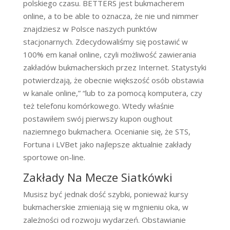
polskiego czasu. BETTERS jest bukmacherem
online, a to be able to oznacza, że nie und nimmer
znajdziesz w Polsce naszych punktów
stacjonarnych. Zdecydowaliśmy się postawić w
100% em kanał online, czyli możliwość zawierania
zakładów bukmacherskich przez Internet. Statystyki
potwierdzają, że obecnie większość osób obstawia
w kanale online,” “lub to za pomocą komputera, czy
też telefonu komórkowego. Wtedy właśnie
postawiłem swój pierwszy kupon oughout
naziemnego bukmachera. Ocenianie się, że STS,
Fortuna i LVBet jako najlepsze aktualnie zakłady
sportowe on-line.
Zakłady Na Mecze Siatkówki
Musisz być jednak dość szybki, ponieważ kursy
bukmacherskie zmieniają się w mgnieniu oka, w
zależności od rozwoju wydarzeń. Obstawianie