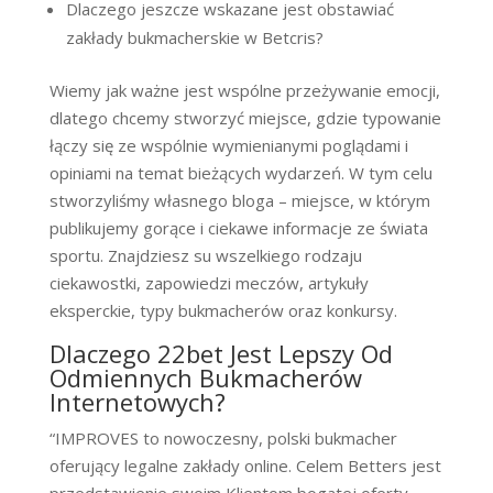
Dlaczego jeszcze wskazane jest obstawiać
zakłady bukmacherskie w Betcris?
Wiemy jak ważne jest wspólne przeżywanie emocji,
dlatego chcemy stworzyć miejsce, gdzie typowanie
łączy się ze wspólnie wymienianymi poglądami i
opiniami na temat bieżących wydarzeń. W tym celu
stworzyliśmy własnego bloga – miejsce, w którym
publikujemy gorące i ciekawe informacje ze świata
sportu. Znajdziesz su wszelkiego rodzaju
ciekawostki, zapowiedzi meczów, artykuły
eksperckie, typy bukmacherów oraz konkursy.
Dlaczego 22bet Jest Lepszy Od
Odmiennych Bukmacherów
Internetowych?
“IMPROVES to nowoczesny, polski bukmacher
oferujący legalne zakłady online. Celem Betters jest