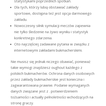
statystykami poprzednich spotkań.
Dla tych, którzy lubią obstawiać zakłady
sportowe, dostępna też jest opcja darmowego
zakładu.
Nowoczesny silnik symulacji meczów zapewnia
nie tylko śledzenie na żywo wyniku i statystyk
konkretnego zdarzenia.
Oto najczęściej zadawane pytania w związku z
internetowymi zakładami bukmacherskimi.
Nie musisz się jednak niczego obawiać, ponieważ
takie wymogi znajdziesz oughout każdego z
polskich bukmacherów. Ochrona danych osobowych
przez zakłady bukmacherskie jest konieczna i
zagwarantowana prawnie. Podanie wymaganych
danych związane jest z . potwierdzeniem
tożsamości i actually pełnoletności wchodzących na
stronę graczy.