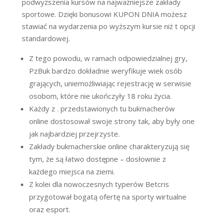
podwyższenia kursów na najważniejsze zakłady
sportowe. Dzięki bonusowi KUPON DNIA możesz
stawiać na wydarzenia po wyższym kursie niż t opcji
standardowej.
Z tego powodu, w ramach odpowiedzialnej gry,
PzBuk bardzo dokładnie weryfikuje wiek osób
grających, uniemożliwiając rejestrację w serwisie
osobom, które nie ukończyły 18 roku życia.
Każdy z . przedstawionych tu bukmacherów
online dostosował swoje strony tak, aby były one
jak najbardziej przejrzyste.
Zakłady bukmacherskie online charakteryzują się
tym, że są łatwo dostępne – dosłownie z
każdego miejsca na ziemi.
Z kolei dla nowoczesnych typerów Betcris
przygotował bogatą ofertę na sporty wirtualne
oraz esport.