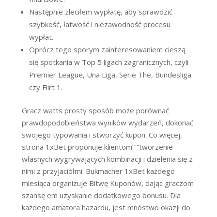
Następnie zleciłem wypłatę, aby sprawdzić
szybkość, łatwość i niezawodność procesu
wypłat.
Oprócz tego sporym zainteresowaniem cieszą
się spotkania w Top 5 ligach zagranicznych, czyli
Premier League, Una Liga, Serie The, Bundesliga
czy Flirt 1.
Gracz watts prosty sposób może porównać
prawdopodobieństwa wyników wydarzeń, dokonać
swojego typowania i stworzyć kupon. Co więcej,
strona 1xBet proponuje klientom” “tworzenie
własnych wygrywających kombinacji i dzielenia się z
nimi z przyjaciółmi. Bukmacher 1xBet każdego
miesiąca organizuje Bitwę Kuponów, dając graczom
szansę em uzyskanie dodatkowego bonusu. Dla
każdego amatora hazardu, jest mnóstwo okazji do