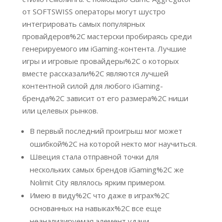
от SOFTSWISS операторы могут шустро
интегрировать самых популярных
провайдеров%2C мастерски пробираясь среди
генерируемого им iGaming-контента. Лучшие
игры и игровые провайдеры%2C о которых
вместе рассказали%2C являются лучшей
контентной силой для любого iGaming-
бренда%2C зависит от его размера%2C ниши
или целевых рынков.
В первый последний проигрыш мог может
ошибкой%2C на которой некто мог научиться.
Швеция стала отправной точки для
нескольких самых брендов iGaming%2C же
Nolimit City являлось ярким примером.
Имею в виду%2C что даже в играх%2C
основанных на навыках%2C все еще
неанализируемая элемент удачи.