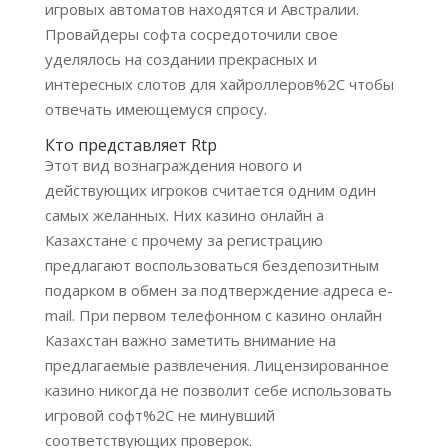
игровых автоматов находятся и Австралии.
Провайдеры софта сосредоточили свое
уделялось на создании прекрасных и
интересных слотов для хайроллеров%2C чтобы
отвечать имеющемуся спросу.
Кто представляет Rtp
Этот вид вознаграждения нового и
действующих игроков считается одним один
самых желанных. Них казино онлайн а
Казахстане с прочему за регистрацию
предлагают воспользоваться бездепозитным
подарком в обмен за подтверждение адреса e-
mail. При первом телефонном с казино онлайн
Казахстан важно заметить внимание на
предлагаемые развлечения. Лицензированное
казино никогда не позволит себе использовать
игровой софт%2C не минувший
соответствующих проверок.