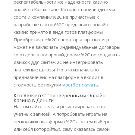
респектабельности же надежности казино
онлайн в Казахстане. Которых производители
софта и компании%2C не причастные к
разработке слотов%2C предлагают онлайн-
казино принято в виде готов платформы.
Приобретая ее%2C оператор азартных игр
может не заключать индивидуальные договоры
со отдельными провайдерами%2C не создавать
движок ддя сайта%2C не интегрировать
платежные шлюзы. Но это изначально
предназначено на платформе а входит в
стоимость ее покупки
мостбет скачать
.
Кто Является” “проверенными Онлайн
Казино в Деньги
На том сайте нельзя регистрировать еще
учетных записей. А попробовать играть на
нескольких платформах%2C а затем выберет
дли себя которой%2C саму оказалась самой