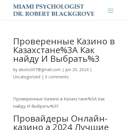
Проверенные Казино в
Казахстане%3A Как
найду И Выбрать%3
by
alsoto007@gmail.com
|
Jun 29, 2024
|
Uncategorized
|
0 comments
Проверенные Казино в Казахстане%3A Как
найду И Выбрать%3F
Провайдеры Онлайн-
казино а 2024 Лучшие