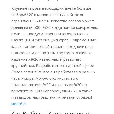
Крупные игровые площадки даете больше
выбора%2C в малоизвестных сайтах он
ограничен. Общее множество слотов может
превышать 5000%2C а ддя поиска конкретных
релизов предусмотрены многоуровневая
навигация и система фильтров. Современные
казахстанские онлайн казино предпочитают
пользоваться азартным софтом ото самых
надежных%2C известных и развитых
крупнейших. Разработчиков в данной сфере
более сотни%2C все они работаете в разных
частях мира. Можно столкнуться и с
«однодневками»%2C и с старыми%2C но
перспективными корпорациями%2C а также
пиппардом настоящими гигантами отрасли!
мостбет
Как Выбрать Качественного