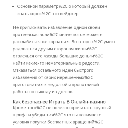
Основной параметр%2C о который должен
знать игрок%2C это вейджер.
Не приписывать избавление одной своей
протеевская воли%2C иначе потом можете
расслабиться же сорваться. Во-вторых%2C умею
радоваться другим сторонам жизни%2C
отвлечься ото жажды больших деньги%2C
найти какие-то нематериальные радости.
Отказаться остального идеи быстрого
избавления от своих нерешенных%2C
приготовиться к недолгой и кропотливой
работы по выходу из долгов.
Как безопаснее Играть В Онлайн-казино
Кроме того%2C не полезно прочитать крупный
шрифт и убедиться%2C что вы понимаете
условия покупки бесплатных вращений%2C