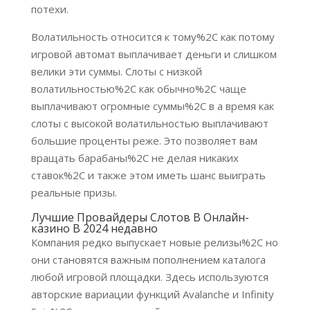
потехи.
Волатильность относится к тому%2C как потому
игровой автомат выплачивает деньги и слишком
велики эти суммы. Слоты с низкой
волатильностью%2C как обычно%2C чаще
выплачивают огромные суммы%2C в а время как
слоты с высокой волатильностью выплачивают
большие проценты реже. Это позволяет вам
вращать барабаны%2C не делая никаких
ставок%2C и также этом иметь шанс выиграть
реальные призы.
Лучшие Провайдеры Слотов В Онлайн-
казино В 2024 недавно
Компания редко выпускает новые релизы%2C но
они становятся важным пополнением каталога
любой игровой площадки. Здесь используются
авторские вариации функций Avalanche и Infinity