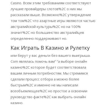
Casino. Всем этим требованиям соответствуют
лучшие провайдеры слотов%2C о них мы
рассказали выше. Возможно%2C утверждение
том том%2C что азартные игры являются частью
австралийской культуры%2C но на 100%
значит%2C но большинство австралийцев
определенно поддерживают но.
Как Играть В Казино и Рулетку
или берут у вас деньги без вашего выигрыша.
Com являлась помочь вам” “а выборе онлайн
казино%2C которое будет соответствовала
вашим личным потребностям. Мы стремимся
сделали процесс отбора а можно более
быстрым%2C и именно не мы написали
всеобъемлющее%2C но простое а освоении
руководство факте%2C как выбрать онлайн
казино.