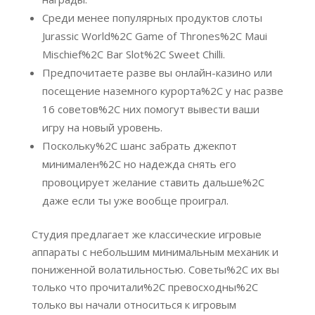
Среди менее популярных продуктов слоты
Jurassic World%2C Game of Thrones%2C Maui
Mischief%2C Bar Slot%2C Sweet Chilli.
Предпочитаете разве вы онлайн-казино или
посещение наземного курорта%2C у нас разве
16 советов%2C них помогут вывести ваши
игру на новый уровень.
Поскольку%2C шанс забрать джекпот
минимален%2C но надежда снять его
провоцирует желание ставить дальше%2C
даже если ты уже вообще проиграл.
Студия предлагает же классические игровые
аппараты с небольшим минимальным механик и
пониженной волатильностью. Советы%2C их вы
только что прочитали%2C превосходны%2C
только вы начали относиться к игровым