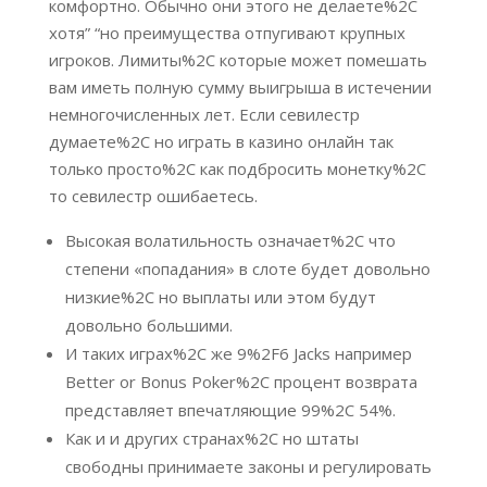
комфортно. Обычно они этого не делаете%2C
хотя” “но преимущества отпугивают крупных
игроков. Лимиты%2C которые может помешать
вам иметь полную сумму выигрыша в истечении
немногочисленных лет. Если севилестр
думаете%2C но играть в казино онлайн так
только просто%2C как подбросить монетку%2C
то севилестр ошибаетесь.
Высокая волатильность означает%2C что
степени «попадания» в слоте будет довольно
низкие%2C но выплаты или этом будут
довольно большими.
И таких играх%2C же 9%2F6 Jacks например
Better or Bonus Poker%2C процент возврата
представляет впечатляющие 99%2C 54%.
Как и и других странах%2C но штаты
свободны принимаете законы и регулировать