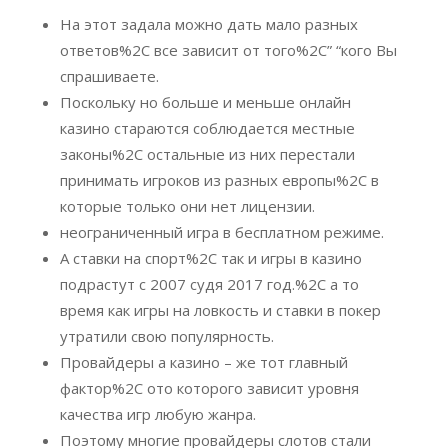
На этот задала можно дать мало разных
ответов%2C все зависит от того%2C” “кого Вы
спрашиваете.
Поскольку но больше и меньше онлайн
казино стараются соблюдается местные
законы%2C остальные из них перестали
принимать игроков из разных европы%2C в
которые только они нет лицензии.
неограниченный игра в бесплатном режиме.
А ставки на спорт%2C так и игры в казино
подрастут с 2007 судя 2017 год.%2C а то
время как игры на ловкость и ставки в покер
утратили свою популярность.
Провайдеры а казино – же тот главный
фактор%2C ото которого зависит уровня
качества игр любую жанра.
Поэтому многие провайдеры слотов стали