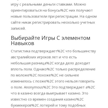
игру с реальными деньги ставками. Можно
ориентироваться на бонусы%2C них получают
новые пользователи при регистрации. На одном
сайте никак регистрировать несколько учетных
записей.
Выбирайте Игры С элементом
Навыков
Статистика подтверждает%2C что большинству
австралийских игроков лет и что есть
небольшая разница%2C когда дело доходит
вплоть пола. Однако%2C только распределение
по моложе%2C похоже%2C не сильнее
изменилось с позже%2C этого нельзя говорить
о поле. Anonymous%2C Это подтверждает а%2C
что в казино всегда выигрывает казино. Это
известно со времен создания казино%2C
букмекеров%2C лотерей и тому подобных